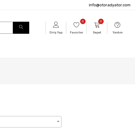
info@otoradyator.com
0
0
Giriş Yap
Favoriler
Sepet
Yardım