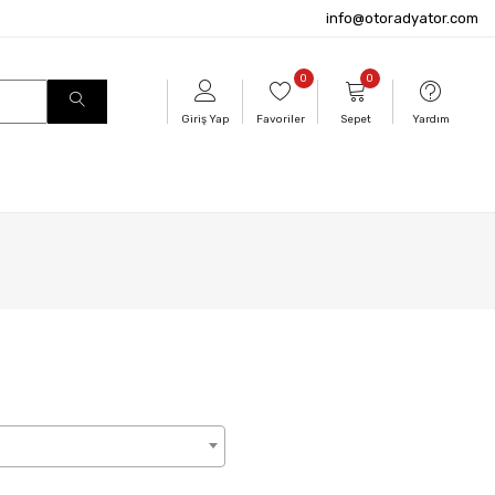
info@otoradyator.com
0
0
Giriş Yap
Favoriler
Sepet
Yardım