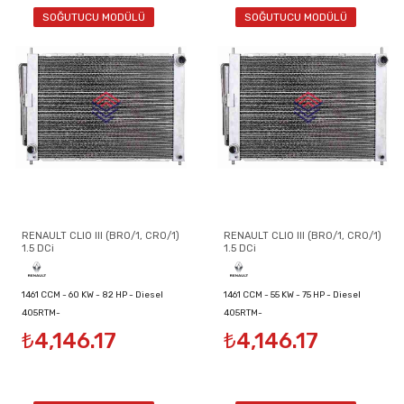
SOĞUTUCU MODÜLÜ
SOĞUTUCU MODÜLÜ
RENAULT CLIO III (BR0/1, CR0/1)
RENAULT CLIO III (BR0/1, CR0/1)
1.5 DCi
1.5 DCi
1461 CCM - 60 KW - 82 HP - Diesel
1461 CCM - 55 KW - 75 HP - Diesel
405RTM-
405RTM-
₺4,146.17
₺4,146.17
8200134606/8200149953/8200289181
8200134606/8200149953/8200289181