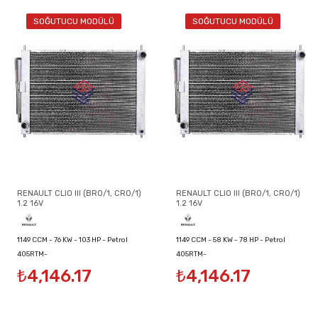
SOĞUTUCU MODÜLÜ
SOĞUTUCU MODÜLÜ
RENAULT CLIO III (BR0/1, CR0/1)
RENAULT CLIO III (BR0/1, CR0/1)
1.2 16V
1.2 16V
1149 CCM - 76 KW - 103 HP - Petrol
1149 CCM - 58 KW - 78 HP - Petrol
405RTM-
405RTM-
₺4,146.17
₺4,146.17
8200134606/8200149953/8200289181
8200134606/8200149953/8200289181