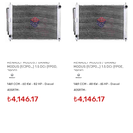
RENAULT MODUS / GRAND
RENAULT MODUS / GRAND
MODUS (F/JP0_) 1.5 DCi (FP0D,
MODUS (F/JP0_) 1.5 DCi (FP0E,
JP0D)
JP0E)
1461 CCM - 60 KW - 82 HP - Diesel
1461 CCM - 48 KW - 65 HP - Diesel
405RTM-
405RTM-
₺4,146.17
₺4,146.17
8200134606/8200149953/8200289181
8200134606/8200149953/8200289181
SOĞUTUCU MODÜLÜ
SOĞUTUCU MODÜLÜ