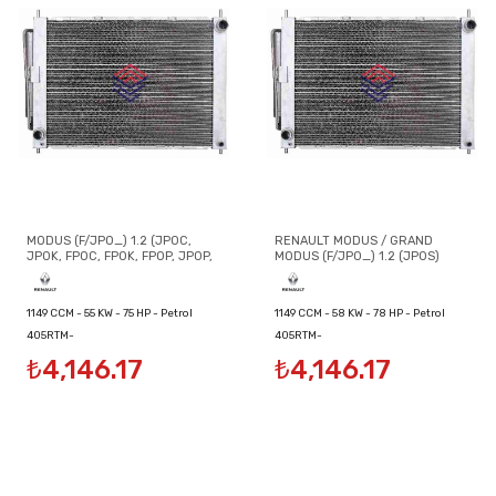
RENAULT MODUS / GRAND
MODUS (F/JP0_) 1.2 (JP0C,
RENAULT MODUS / GRAND
JP0K, FP0C, FP0K, FP0P, JP0P,
MODUS (F/JP0_) 1.2 (JP0S)
JP0T)
1149 CCM - 55 KW - 75 HP - Petrol
1149 CCM - 58 KW - 78 HP - Petrol
405RTM-
405RTM-
₺4,146.17
₺4,146.17
8200134606/8200149953/8200289181
8200134606/8200149953/8200289181
SOĞUTUCU MODÜLÜ
SOĞUTUCU MODÜLÜ