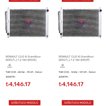
RENAULT CLIO III Grandtour
RENAULT CLIO III Grandtour
(KR0/1_) 1.2 16V (KR0E)
(KR0/1_) 1.2 16V (KR0P)
1149 CCM - 58 KW - 78 HP - Petrol
1149 CCM - 74 KW - 101 HP - Petrol
405RTM-
405RTM-
₺4,146.17
₺4,146.17
8200134606/8200149953/8200289181
8200134606/8200149953/8200289181
SOĞUTUCU MODÜLÜ
SOĞUTUCU MODÜLÜ