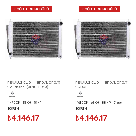
SOĞUTUCU MODÜLÜ
SOĞUTUCU MODÜLÜ
RENAULT CLIO III (BR0/1, CR0/1)
RENAULT CLIO III (BR0/1, CR0/1)
1.2 Ethanol (CR1U, BR1U)
1.5 DCi
1149 CCM - 55 KW - 75 HP -
1461 CCM - 65 KW - 88 HP - Diesel
405RTM-
405RTM-
Petrol/Ethanol
₺4,146.17
₺4,146.17
8200134606/8200149953/8200289181
8200134606/8200149953/8200289181