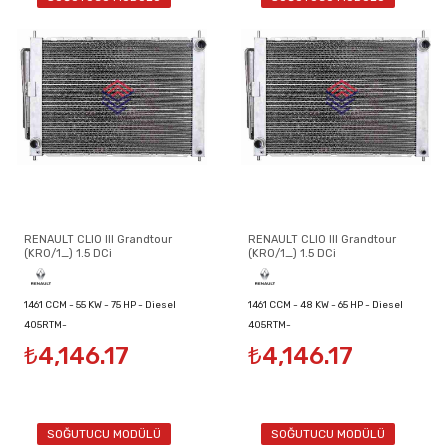
RENAULT CLIO III Grandtour
RENAULT CLIO III Grandtour
(KR0/1_) 1.5 DCi
(KR0/1_) 1.5 DCi
1461 CCM - 55 KW - 75 HP - Diesel
1461 CCM - 48 KW - 65 HP - Diesel
405RTM-
405RTM-
₺4,146.17
₺4,146.17
8200134606/8200149953/8200289181
8200134606/8200149953/8200289181
SOĞUTUCU MODÜLÜ
SOĞUTUCU MODÜLÜ