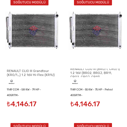
SOĞUTUCU MODÜLÜ
SOĞUTUCU MODÜLÜ
RENAULT CLIO III (BR0/1, CR0/1)
RENAULT CLIO III Grandtour
1.2 16V (BR02, BR0J, BR11,
(KR0/1_) 1.2 16V Hi-Flex (KR1U)
CR02, CR0J, CR11)
1149 CCM - 58 KW - 79 HP -
1149 CCM - 55 KW - 75 HP - Petrol
405RTM-
405RTM-
Petrol/Ethanol
₺4,146.17
₺4,146.17
8200134606/8200149953/8200289181
8200134606/8200149953/8200289181
SOĞUTUCU MODÜLÜ
SOĞUTUCU MODÜLÜ