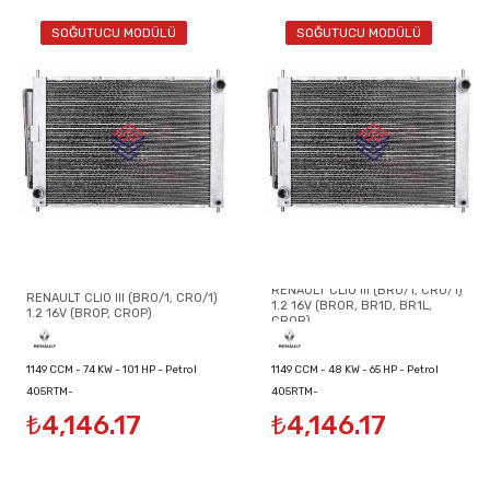
SOĞUTUCU MODÜLÜ
SOĞUTUCU MODÜLÜ
RENAULT CLIO III (BR0/1, CR0/1)
RENAULT CLIO III (BR0/1, CR0/1)
1.2 16V (BR0R, BR1D, BR1L,
1.2 16V (BR0P, CR0P)
CR0R)
1149 CCM - 74 KW - 101 HP - Petrol
1149 CCM - 48 KW - 65 HP - Petrol
405RTM-
405RTM-
₺4,146.17
₺4,146.17
8200134606/8200149953/8200289181
8200134606/8200149953/8200289181