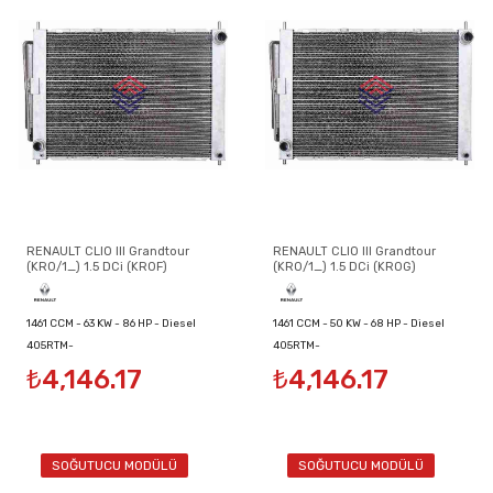
RENAULT CLIO III Grandtour
RENAULT CLIO III Grandtour
(KR0/1_) 1.5 DCi (KR0F)
(KR0/1_) 1.5 DCi (KR0G)
1461 CCM - 63 KW - 86 HP - Diesel
1461 CCM - 50 KW - 68 HP - Diesel
405RTM-
405RTM-
₺4,146.17
₺4,146.17
8200134606/8200149953/8200289181
8200134606/8200149953/8200289181
SOĞUTUCU MODÜLÜ
SOĞUTUCU MODÜLÜ