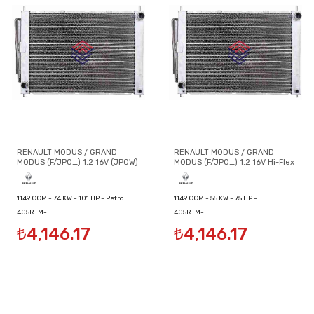
RENAULT MODUS / GRAND
RENAULT MODUS / GRAND
MODUS (F/JP0_) 1.2 16V (JP0W)
MODUS (F/JP0_) 1.2 16V Hi-Flex
1149 CCM - 74 KW - 101 HP - Petrol
1149 CCM - 55 KW - 75 HP -
405RTM-
405RTM-
Petrol/Ethanol
₺4,146.17
₺4,146.17
8200134606/8200149953/8200289181
8200134606/8200149953/8200289181
SOĞUTUCU MODÜLÜ
SOĞUTUCU MODÜLÜ