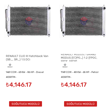
RENAULT MODUS / GRAND
RENAULT CLIO III Hatchback Van
MODUS (F/JP0_) 1.2 (FP0C,
(SB_, SR_) 1.5 DCi
FP0K, FP0P)
1461 CCM - 63 KW - 86 HP - Diesel
1149 CCM - 48 KW - 65 HP - Petrol
405RTM-
405RTM-
₺4,146.17
₺4,146.17
8200134606/8200149953/8200289181
8200134606/8200149953/8200289181
SOĞUTUCU MODÜLÜ
SOĞUTUCU MODÜLÜ