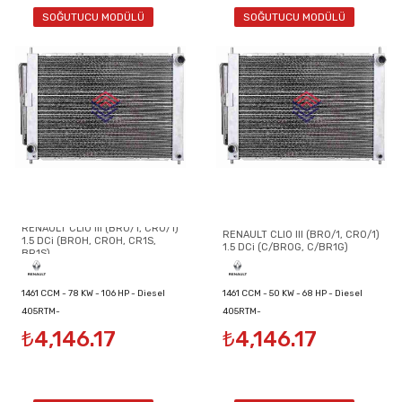
SOĞUTUCU MODÜLÜ
SOĞUTUCU MODÜLÜ
RENAULT CLIO III (BR0/1, CR0/1)
RENAULT CLIO III (BR0/1, CR0/1)
1.5 DCi (BR0H, CR0H, CR1S,
1.5 DCi (C/BR0G, C/BR1G)
BR1S)
1461 CCM - 78 KW - 106 HP - Diesel
1461 CCM - 50 KW - 68 HP - Diesel
405RTM-
405RTM-
₺4,146.17
₺4,146.17
8200134606/8200149953/8200289181
8200134606/8200149953/8200289181