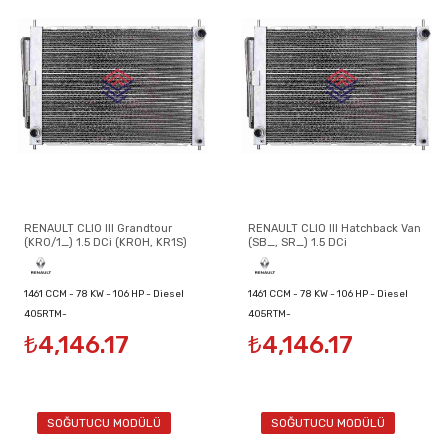
RENAULT CLIO III Grandtour
RENAULT CLIO III Hatchback Van
(KR0/1_) 1.5 DCi (KR0H, KR1S)
(SB_, SR_) 1.5 DCi
1461 CCM - 78 KW - 106 HP - Diesel
1461 CCM - 78 KW - 106 HP - Diesel
405RTM-
405RTM-
₺4,146.17
₺4,146.17
8200134606/8200149953/8200289181
8200134606/8200149953/8200289181
SOĞUTUCU MODÜLÜ
SOĞUTUCU MODÜLÜ