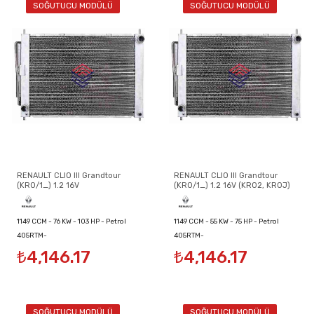
SOĞUTUCU MODÜLÜ
SOĞUTUCU MODÜLÜ
RENAULT CLIO III Grandtour
RENAULT CLIO III Grandtour
(KR0/1_) 1.2 16V
(KR0/1_) 1.2 16V (KR02, KR0J)
1149 CCM - 76 KW - 103 HP - Petrol
1149 CCM - 55 KW - 75 HP - Petrol
405RTM-
405RTM-
₺4,146.17
₺4,146.17
8200134606/8200149953/8200289181
8200134606/8200149953/8200289181
SOĞUTUCU MODÜLÜ
SOĞUTUCU MODÜLÜ