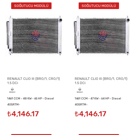
SOĞUTUCU MODÜLÜ
SOĞUTUCU MODÜLÜ
RENAULT CLIO III (BR0/1, CR0/1)
RENAULT CLIO III (BR0/1, CR0/1)
1.5 DCi
1.5 DCi
1461 CCM - 48 KW - 65 HP - Diesel
1461 CCM - 47 KW - 64 HP - Diesel
405RTM-
405RTM-
₺4,146.17
₺4,146.17
8200134606/8200149953/8200289181
8200134606/8200149953/8200289181