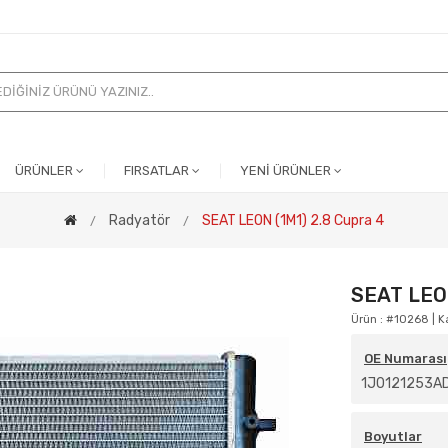
ÜRÜNLER
FIRSATLAR
YENİ ÜRÜNLER
Radyatör
SEAT LEON (1M1) 2.8 Cupra 4
SEAT LEON
Ürün : #10268 | Ka
OE Numarası
1J0121253A
Boyutlar