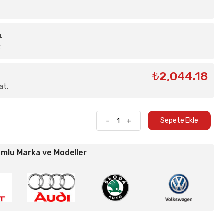
u
k
₺2,044.18
at.
-
+
Sepete Ekle
umlu Marka ve Modeller