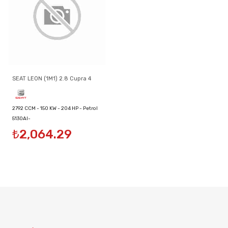
SEAT LEON (1M1) 2.8 Cupra 4
2792 CCM - 150 KW - 204 HP - Petrol
5130AI-
₺2,064.29
1J0820411B/1J0820411D/1J0820413A