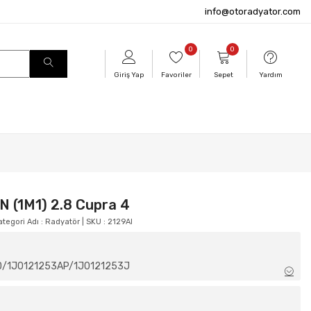
info@otoradyator.com
0
0
Giriş Yap
Favoriler
Sepet
Yardım
 (1M1) 2.8 Cupra 4
tegori Adı : Radyatör | SKU : 2129AI
D/1J0121253AP/1J0121253J