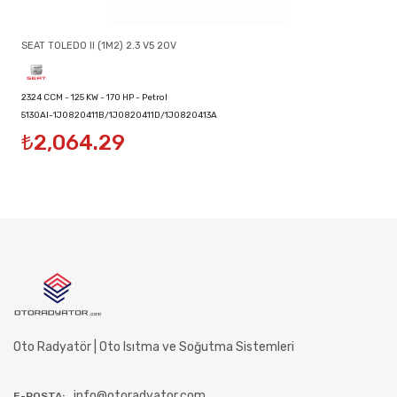
SEAT TOLEDO II (1M2) 2.3 V5 20V
2324 CCM - 125 KW - 170 HP - Petrol
5130AI-1J0820411B/1J0820411D/1J0820413A
₺2,064.29
Oto Radyatör | Oto Isıtma ve Soğutma Sistemleri
info@otoradyator.com
E-POSTA: