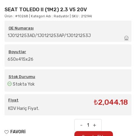
SEAT TOLEDO II (1M2) 2.3 V5 20V
Ürün : #10268 | Kategori Adı : Radyatör | SKU : 2129AI
OE Numarası
1J0121253AD/1J0121253AP/1J0121253J
Boyutlar
650x415x26
Stok Durumu
Stokta Yok
Fiyat
₺2,044.18
KDV Hariç Fiyat.
-
+
FAVORİ